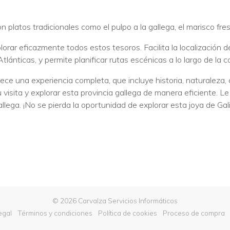
 platos tradicionales como el pulpo a la gallega, el marisco fres
ar eficazmente todos estos tesoros. Facilita la localización de
nticas, y permite planificar rutas escénicas a lo largo de la cost
ece una experiencia completa, que incluye historia, naturaleza,
visita y explorar esta provincia gallega de manera eficiente. L
lega. ¡No se pierda la oportunidad de explorar esta joya de Gali
© 2026 Carvalza Servicios Informáticos
egal
Términos y condiciones
Política de cookies
Proceso de compra